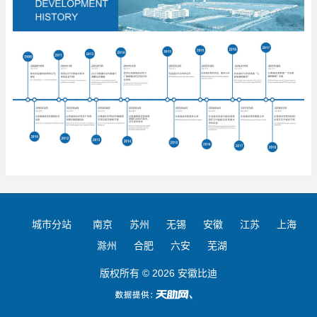
城市分站
南京
苏州
无锡
安徽
江苏
上海
滁州
合肥
六安
芜湖
版权所有 © 2026 安徽比迪