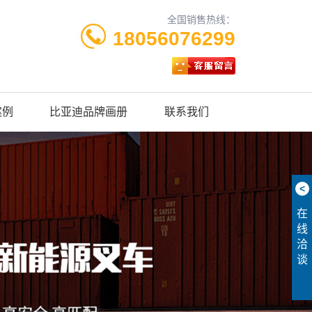
全国销售热线：
18056076299
案例
比亚迪品牌画册
联系我们
<
在
线
洽
谈