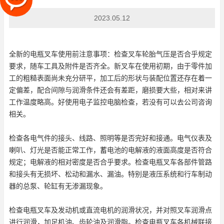
2023.05.12
全新的电瓶叉车使用前注意事项：检查叉车轮胎气压是否合乎规定
要求，随车工具及附件是否齐全。新叉车在使用初期，由于零件加
工的粗糙表面尚未充分研平，加工后的形状与装配位置还存在着一
定偏差，配合间隙与润滑条件还会有差距，磨损要大些，相对来讲
工作温度略高。好使用电子监控电脑检查，若没有可以去公司咨询
相关。
检查各电气件的接头、线路、照明等是否完好和接通。电气仪表及
喇叭、灯光是否能正常工作，蓄电池的电解液的液面高度是否符合
规定；电解液的相对密度是否合乎要求。检查电瓶叉车各部件管路
和接头有无损坏、松动和漏水、漏油。特别是液压系统和行车制动
器的总泵、轮缸有无渗漏现象。
检查电瓶叉车及发动机或直流电机的润滑状况，并对照叉车润滑点
进行润滑，加足机油、齿轮油及润滑脂。检查电瓶叉车各机械联接